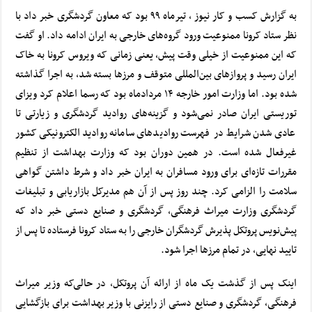
به گزارش کسب و کار نیوز ،
تیرماه ۹۹ بود
که معاون گردشگری خبر داد با
نظر ستاد کرونا ممنوعیت ورود گروه‌های خارجی به ایران ادامه داد. او گفت
که این ممنوعیت از خیلی وقت پیش، یعنی زمانی که ویروس کرونا به خاک
ایران رسید و پروازهای بین‌المللی متوقف و مرزها بسته شد، به اجرا گذاشته
شده بود. اما
وزارت امور خارجه ۱۴ مردادماه بود
که رسما اعلام کرد ویزای
توریستی ایران صادر نمی‌شود و گزینه‌های روادید گردشگری و زیارتی تا
عادی شدن شرایط در فهرست روادیدهای سامانه روادید الکترونیکی کشور
غیرفعال شده است. در همین دوران بود که
وزارت بهداشت از تنظیم
مقررات تازه‌ای برای ورود مسافران به ایران خبر داد
و شرط داشتن گواهی
سلامت را الزامی کرد.
چند روز پس از آن
هم مدیرکل بازاریابی و تبلیغات
گردشگری وزارت میراث فرهنگی، گردشگری و صنایع دستی خبر داد که
پیش‌نویس پروتکل پذیرش گردشگران خارجی را به ستاد کرونا فرستاده تا پس از
تایید نهایی، در تمام مرزها اجرا شود.
اینک پس از گذشت یک ماه از ارائه آن پروتکل، در حالی‌که
وزیر میراث
فرهنگی، گردشگری و صنایع دستی
از رایزنی با وزیر بهداشت برای بازگشایی