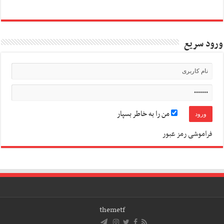
ورود سریع
من را به خاطر بسپار
فراموشی رمز عبور
themetf