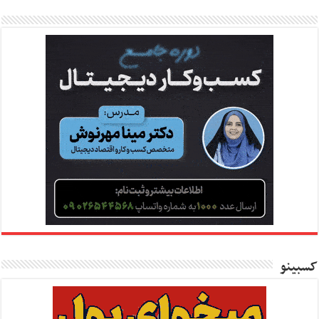
کسبینو