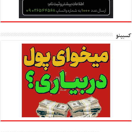
کسبینو