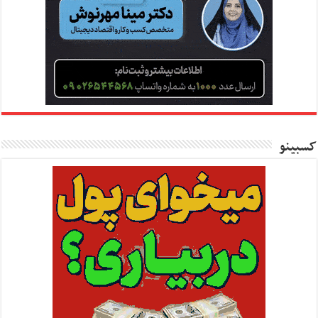
کسبینو