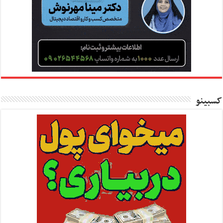
کسبینو