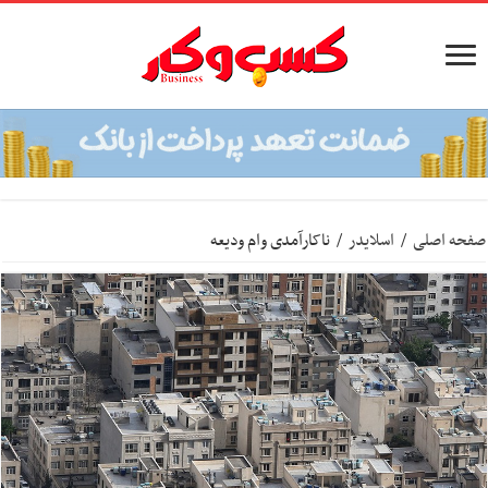
صفحه اصلی
/
اسلایدر
/
ناکارآمدی وام ودیعه