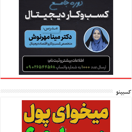
کسبینو