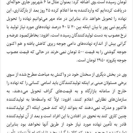
تومان رسیده است.وی اضافه کرد: بعنوان مثال ما ۶ شهریور جاری حواله‌ای
دریافت کرده‌ایم که واردکننده به ما اعلام کرده ٢۵ روز بعد از بارگذاری، این
نهاده را تحویل خواهد داد بنابراین در ماه مهر می‌توانیم نهاده را تحویل
بگیریم.نبی پور با بیان اینکه بین ٣٠ تا ۴٠ درصد نهاده‌های مورد نیاز تولید با
نرخ مصوب به دست تولیدکنندگان رسیده است، افزود: بخاطرکمبود عرضه و
گرانی بیش از اندازه نهاده‌های دامی جوجه ریزی کاهش یافته و هم اکنون
جوجه گوشتی را به قیمت ۵٠٠ تومان نمی خرند در حالی که قیمت مصوب
جوجه یکروزه ٢٩۵٠ تومان است.
وی در بخش دیگری از سخنان خود در واکنش به مباحث مطرح شده از سوی
برخی مسئولان مبنی بر اینکه تولیدکنندگان باید اسامی کسانی را که نهاده را
خارج از سامانه بازارگاه و به قیمت‌های گزاف تحویل می‌دهند، به
سازمان‌های نظارتی اعلام کنند، افزود: اولاً که واسطه‌ها به تولیدکننده
فاکتور و مدرک نمی‌دهند که بتواند ارائه کند ضمن اینکه اگر تولیدکننده
چنین کاری کند به نحوی در افتادن با این افراد است و بعد از آن تولیدکننده
قادر به تأمین نهاده مورد نیاز خود از طریق آنها نخواهد بود بنابراین
تولیدکننده ترجیح می‌دهد که کالا را گران بخرد تا اینکه اصلاً نتواند تأمین