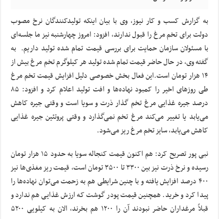
به گزارش کسب و کار نیوز، وی با بیان اینکه تولیدکنندگان نرخ مصوب
دولت برای تخم مرغ را قبول ندارند، افزود: امروز چهارشنبه نیز ما جلسه‌ای
با مسئولان سازمان حمایت برای بررسی قیمت تمام شده تولید داریم. به
گفته وی، در حال حاضر قیمت تمام شده تولید هر کیلوگرم تخم مرغ بیش از
١۴ هزار تومان است.این فعال بخش خصوصی دلیل افزایش قیمت تخم مرغ
طی روزهای اخیر را کمبود نهاده‌ها و افت تولید اعلام کرد و افزود: ٨۵
درصد جیره غذایی مرغ تخم گذار ذرت و سویا است و وقتی جیره کاهش
می‌یابد یا تغییر می‌کند مرغ تخم نمی‌گذارد و وقتی پروتئین جیره غذایی
کاهش می‌یابد، سایز تخم مرغ ریز می‌شود.
نبی پور تصریح کرد: هم اکنون قیمت کنجاله سویا به حدود ١۵ هزار تومان
رسیده و نرخ ذرت نیز بین ٣٣٠٠ تا ٣۵٠٠ تومان است، قیمت ریز مغذی‌ها نیز
۴٠٠ درصد افزایش یافته و با چنین شرایطی هم به زحمت می‌توان نهاده‌ها را
پیدا کرد و خرید. همچنین قیمت پودر گوشت که ارزش غذایی هم ندارد و
قبلاً مرغداران حاضر نبودند آن را ۱۲۰۰ هم بخرند، الان به کیلویی ۵٢٠٠