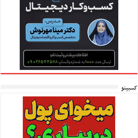
کسبینو