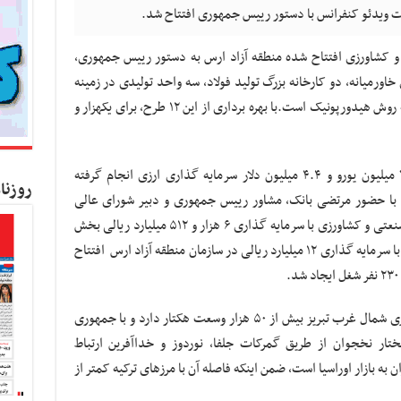
 کشاورزی افتتاح شده منطقه آزاد ارس به دستور رییس جمهوری،
خاورمیانه، دو کارخانه بزرگ تولید فولاد، سه واحد تولیدی در زمینه
پوشاک، ۵ واحد گلخانه ای تولید سیفی جات به روش هیدورپونیک است.با بهره برداری از این ۱۲ طرح، برای یکهزار و
برای اجرا و افتتاح این طرح ها همچنین ۷۰.۵ میلیون یورو و ۴.۴ میلیون دلار سرمایه گذاری ارزی انجام گرفته
روزنا
 با حضور مرتضی بانک، مشاور رییس جمهوری و دبیر شورای عالی
مناطق آزاد و ویژه اقتصادی کشور، هفت طرح صنعتی و کشاورزی با سرمایه گذاری ۶ هزار و ۵۱۲ میلیارد ریالی بخش
خصوصی و یک طرح در زمینه صنعت گردشگری با سرمایه گذاری ۱۲ میلیارد ریالی در سازمان منطقه آزاد ارس افتتاح
منطقه آزاد ارس با مرکزیت جلفا در ۱۳۲ کیلومتری شمال غرب تبریز بیش از ۵۰ هزار وسعت هکتار دارد و با جمهوری
تار نخجوان از طریق گمرکات جلفا، نوردوز و خداآفرین ارتباط
 به بازار اوراسیا است، ضمن اینکه فاصله آن با مرزهای ترکیه کمتر از