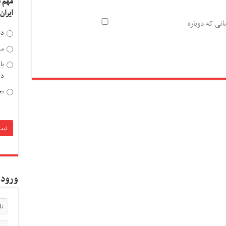
مهم 
ایران
انی که دوباره
دخ
مد
با
دی
تح
ورود 