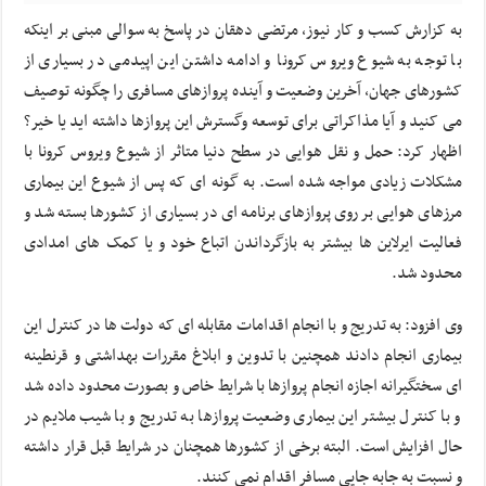
به کزارش کسب و کار نیوز، مرتضی دهقان در پاسخ به سوالی مبنی بر اینکه
با توجه به شیوع ویروس کرونا و ادامه داشتن این اپیدمی در بسیاری از
کشورهای جهان، آخرین وضعیت و آینده پروازهای مسافری را چگونه توصیف
می کنید و آیا مذاکراتی برای توسعه وگسترش این پروازها داشته اید یا خیر؟
اظهار کرد: حمل و نقل هوایی در سطح دنیا متاثر از شیوع ویروس کرونا با
مشکلات زیادی مواجه شده است. به گونه ای که پس از شیوع این بیماری
مرزهای هوایی بر روی پروازهای برنامه ای در بسیاری از کشورها بسته شد و
فعالیت ایرلاین ها بیشتر به بازگرداندن اتباع خود و یا کمک های امدادی
محدود شد.
وی افزود: به تدریج و با انجام اقدامات مقابله ای که دولت ها در کنترل این
بیماری انجام دادند همچنین با تدوین و ابلاغ مقررات بهداشتی و قرنطینه
ای سختگیرانه اجازه انجام پروازها با شرایط خاص و بصورت محدود داده شد
و با کنترل بیشتر این بیماری وضعیت پروازها به تدریج و با شیب ملایم در
حال افزایش است. البته برخی از کشورها همچنان در شرایط قبل قرار داشته
و نسبت به جابه جایی مسافر اقدام نمی کنند.