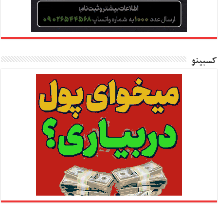
کسبینو