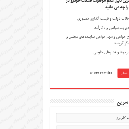
ترین دلیل عدم موفقیت صنعت خودرو در
 را چه می دانید
الت دولت و قیمت گذاری دستوری
یریت سیاسی و ناکارآمد
ج خواهی و سهم خواهی نماینده‌های مجلس و
گر گروه ها
ریم‌ها و فشارهای خارجی
View results
سریع