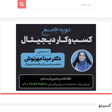
کسبینو