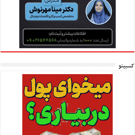
کسبینو