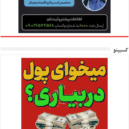
کسبینو