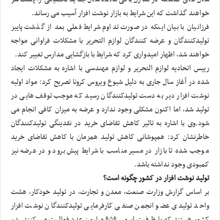
خواهند گذاشت که این شرایط به بازار نوشت افزار آسیب می رساند.
فرزانیان با بیان اینکه در صورت تداوم شرایط فعلی بعد از گذشت پاییز
تولیدکنندگان و عرضه کنندگان لوازم التحریر با مشکلات فراوانی مواجه
خواهند شد، اظهار امیدواری کرد که شرایط با بازگشایی مدارس تغییر کند.
رییس اتحادیه لوازم التحریر و لوازم مهندسی با اشاره به مشکلات ایجاد
شده در آغاز سال جاری به دلیل شیوع ویروس کرونا تصریح کرد: مواد اولیه
نوشت افزار دیر به دست تولیدکنندگان رسید که موجب توقف هایی در
تولید شد، اما اکنون مشکلی وجود ندارد و عرضه به میزان کافی انجام می
شود.وی با اشاره به تاثیر کاهش تقاضای خرید در نقدینگی تولیدکنندگان
خاطرنشان کرد: همپوشانی کاهش تولید همزمان با کاهش تقاضای خرید
موجب شده تا بازار در مسیر مناسب با شرایط پیش برود و در عرضه نیز
کمبودی وجود نداشته باشد.
تولید
نوشت
افزار
در کشور چگونه است؟
بر اساس گزارش وزارت صنعت، معدن و تجارت، در تولید خودکار، هشت
واحد تولیدی عضو انجمن صنفی کارفرمایی تولیدکنندگان نوشت افزار
کشور هستند که با ظرفیت اسمی ۶۵۶ میلیون عدد فعالیت می کنند. در