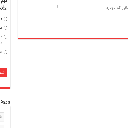
مهم 
ایران
انی که دوباره
دخ
مد
با
دی
تح
ورود 