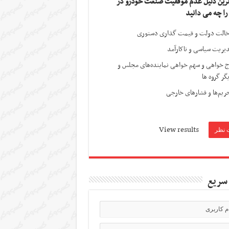
ترین دلیل عدم موفقیت صنعت خودرو در
 را چه می دانید
الت دولت و قیمت گذاری دستوری
یریت سیاسی و ناکارآمد
ج خواهی و سهم خواهی نماینده‌های مجلس و
گر گروه ها
ریم‌ها و فشارهای خارجی
View results
سریع