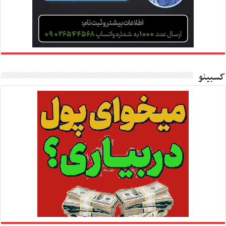
کسبینو