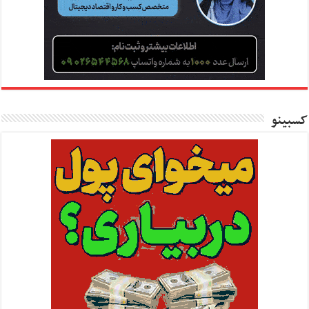
کسبینو