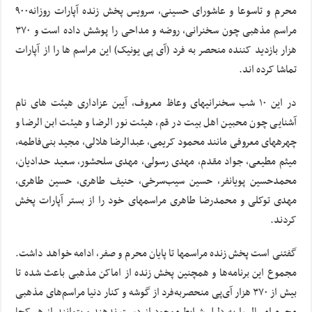
محرم و تاسوعا و عاشورای حسینی، سرویس پخش زنده آپارات روزانه۹۰۰
مراسم مذهبی چون سخنرانی، روضه و مداحی را پوشش داده است و ۳۷۰
هزار بازدید کننده منحصر به فرد (آی پی یونیک) این مراسم‌ ها را از آپارات
تماشا کرده‌ ‏اند.
در این ۱۰ شب سخنرانی‏های وعاظ معروف، آیین عزاداری‏ هیئت های نام
آشنایی چون محبین اهل بیت در قم، هیئت نور الرضا و هیئت ابن الرضا و
چهره‏های معروفی مانند محمود کریمی، عبدالرضا هلالی، مجید بنی‌فاطمه،
میثم مطیعی، جواد مقدم، مهدی رسولی، مهدی سلحشور، سعید حدادیان،
محمدحسین پویانفر، حسین سیب‌سرخی، حنیف طاهری، حسین طاهری،
مهدی توکلی و محمدرضا طاهری مراسم‏های خود را از بستر آپارات پخش
کردند.
گفتنی است پخش زنده مراسم‏ها تا پایان محرم و صفر، ادامه خواهد داشت.
مجموع این برنامه‌ها و همچنین پخش زنده از اماکن مذهبی باعث شده تا
بیش از ۳۷۰ هزار آی‌پی منحصربه‌فرد از گوشه و کنار دنیا مراسم‌های مذهبی