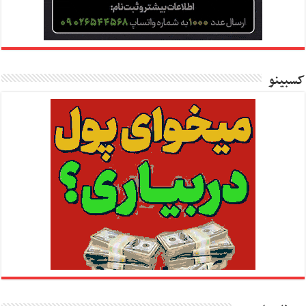
کسبینو