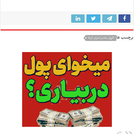
برچسب ها
کاروان نمادین اسرای کربلا
قبلی