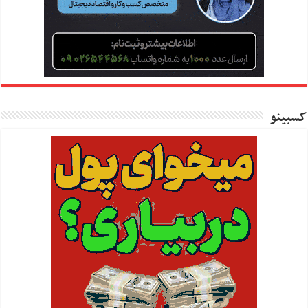
کسبینو