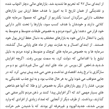
از ابتدای سال ۹۷ که تحریم ها تشدید شد، بازارهای مالی دچار التهاب شده
و نقدینگی از همان تاریخ تا به امروز با هدف حفظ ارزش بین بازارهای
مختلف دارایی سرگردان است؛ بگذریم از گروهی که معمولا سرمایه های
کلانی دارند و خودشان با هدف کسب سود، بازارها را تحت تاثیر دارایی
خود قرار می دهند؛ ولی انبوه مردم و به خصوص طبقات متوسط و متوسط به
پایین با انتقال دارایی خود به بازارهای مختلف به دنبال حفظ ارزش پول خود
هستند. از ابتدای امسال و به عبارت بهتر از ماه های پایانی سال گذشته،
سرمایه ها و به خصوص سرمایه های کوچک و متوسط و توده مردم به دلیل
تبلیغ یا با اقداماتی که دولت کرد، به سمت بورس رفت. اگرچه افزایش
شدید شاخص کل بورس در ماه های ابتدایی سال غیرعادی بود و سرِ
سازگاری با نرخ رشد اقتصادی نداشت و حتی می شد پیش بینی کرد که در
جایی متوقف می شود؛ ولی به هر حال جاذب بود و به تبع جذب نقدینگی به
بورس، فشار را از روی بازارهای دیگر به خصوص ارز و طلا که آنها هم شاخص
های بسیار مهمی اند که اگر افزایش پیدا کنند بر ذهن مردم تاثیر منفی می
گذارند، برداشت. از طرف دیگر از آنجایی که تعداد زیادی از افرادی که وارد
بورس شدند، جدیدالورود و غیرحرفه ای بودند که با شنیدن خبر حرکت