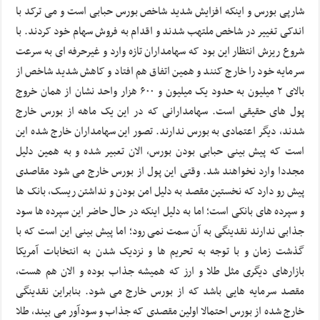
شارپی بورس و اینکه افزایش شدید شاخص بورس حبابی است و می ترکد با
اندکی تغییر در شاخص ملتهب شدند و اقدام به فروش سهام خود کردند. با
شروع ریزش انتظار این بود که سهامداران تازه وارد و غیرحرفه ای به سرعت
سرمایه خود را خارج کنند و همین اتفاق هم افتاد و کاهش شدید شاخص از
بالای ۲ میلیون به حدود یک میلیون و ۶۰۰ هزار واحد نشان از همان خروج
پول های حقیقی است. سهامدارانی که در این یک ماهه از بورس خارج
شدند، دیگر اعتمادی به بورس ندارند. تصور این سهامداران خارج شده این
است که پیش بینی حبابی بودن بورس، الان تعبیر شده و به همین دلیل
مجددا وارد نخواهند شد. وقتی این پول از بورس خارج می شود مقاصدی
پیش رو دارد که نخستین مقصد به دلیل امن بودن و نداشتن ریسک، بانک ها
و سپرده های بانکی است؛ اما به دلیل اینکه در حال حاضر این سپرده ها سود
جذابی ندارند نقدینگی به آن سمت نمی رود؛ اما پیش بینی این است که با
گذشت زمان و با توجه به تحریم ها و نزدیک شدن به انتخابات آمریکا
بازارهای دیگری مثل طلا و ارز که همیشه جذاب بوده و الان هم هست،
مقصد سرمایه هایی باشد که از بورس خارج می شود. بنابراین نقدینگی
خارج شده از بورس احتمالا اولین مقصدی که جذاب و سودآور می بیند، طلا