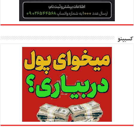
کسبینو