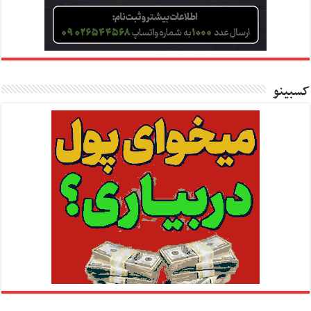
کسبینو