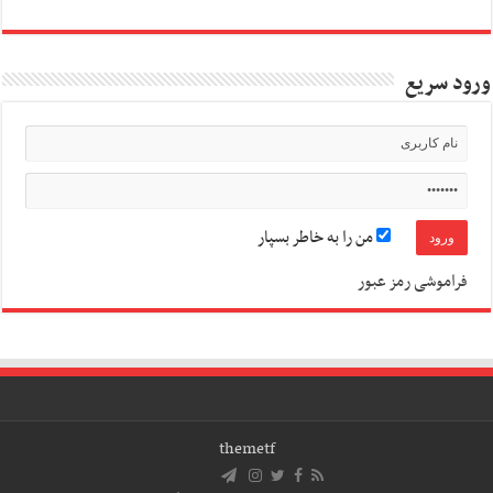
ورود سریع
من را به خاطر بسپار
فراموشی رمز عبور
themetf