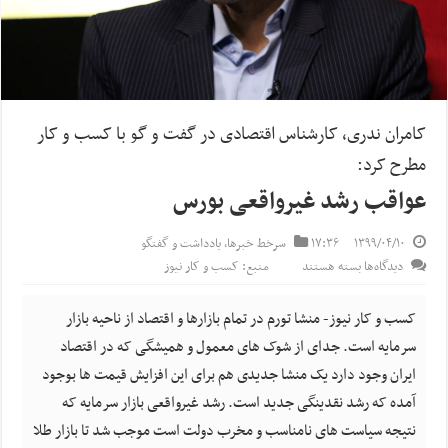
کامران ندری، کارشناس اقتصادی در گفت و گو با کسب و کار
مطرح کرد:
عواقب رشد غیرواقعی بورس
۱۳۹۹/۰۴/۱۰
۱۷:۳۶
سرخط خبرها
,
یادداشت و گفتگو
برای
دیدگاه‌ها
بسته هستند
منبع: کسب و کار نیوز
عواقب
رشد
کسب و کار نیوز- منشا تورم در تمام بازارها و اقتصاد از ناحیه بازار
غیرواقعی
سرمایه است. جدای از شوک های معمول و همیشگی که در اقتصاد
بورس
ایران وجود دارد یک منشا جدیدی هم برای این افزایش قیمت ها بوجود
آمده که رشد نقدینگی جدید است. رشد غیرواقعی بازار سرمایه که
نتیجه سیاست های نامناسب و مخرب دولت است موجب شد تا بازار طلا