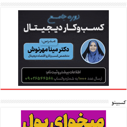
کسبینو