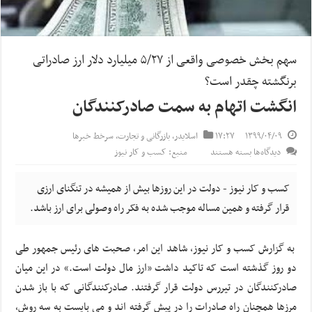
سهم بخش خصوصی واقعی از ۵/۲۷ میلیارد دلار ارز صادراتی
برنگشته چقدر است؟
انگشت اتهام به سمت صادرکنندگان
۱۳۹۹/۰۴/۰۹
۱۷:۲۷
اسلایدر
,
بازرگانی و تجارت
,
سرخط خبرها
برای
دیدگاه‌ها
بسته هستند
منبع: کسب و کار نیوز
انگشت
اتهام
کسب و کار نیوز - دولت در این روزها بیش از همیشه در تنگنای ارزی
به
قرار گرفته و همین مساله موجب شده به فکر راه وصولی برای ارز باشد.
سمت
صادرکنندگان
به گزارش کسب و کار نیوز، شاهد این امر، صحبت های رئیس جمهور طی
دو روز گذشته است که تاکید داشت «ارز مال دولت است.» در این میان
صادرکنندگان در تیررس دولت قرار گرفتند. صادرکنندگانی که با باز شدن
مرزها همچنان راه صادرات را در پیش گرفته اند و می بایست به سه روش،