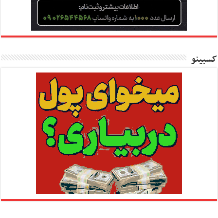
کسبینو