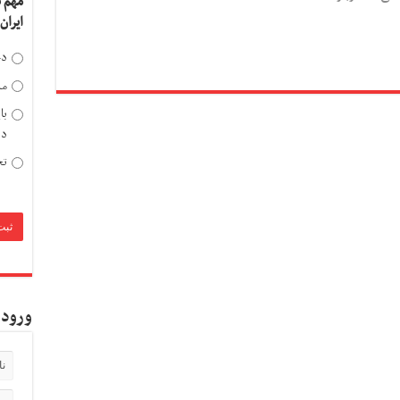
مهم 
ایران
دخ
مد
با
دی
تح
ورود 