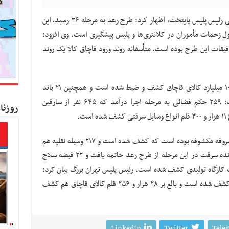
به گزارش کسب و کار نیوز، سردار حسین رحیمی رئیس پلیس پایتخت، اظهار کرد: طرح رعد به مرحله ۳۶ رسید، این
زحمات مأموران در کلانتری‌ها و پلیس پیشگیری است. وی افزود:
شف حدود ۳۰۰ دستگاه از توفیقات این طرح بوده است، متأسفانه روند ورود قاچاق کالا یک روند
سردار رحیمی ادامه داد: در این طرح بالغ بر ۱۰ میلیارد کالای قاچاق کشف و ضبط شده است و همچنین ۲۱ باند
منهدم شد.فرمانده انتظامی تهران بزرگ گفت: ۲۵۹ حکم قضائی به مرحله اجرا درآمد که ۶۴۵ نفر از سارقین
روزنا
.
وی ادامه داد: بالغ بر ۸ میلیارد تومان اموال مسروقه مکشوفه بوده است که کشف شده است و ۲۱۷ وسیله نقلیه هم
کشف شده است.سردار رحیمی گفت :۸۴۲ پرونده سرقت در این مرحله از طرح رعد خاتمه یافت و ۲۲ قبضه سلاح
 سرد هم از یک کارگاه تولیدی کشف شده است. رئیس پلیس تهران بزرگ بیان کرد:
۲۵ کیلو مواد مخدر که اغلب از خرده فروشان کشف شده است و بالع بر ۲۸ هزار و ۲۵۶ قلم کالای قاچاق هم کشف
LinkedIn
Twitter
Tele