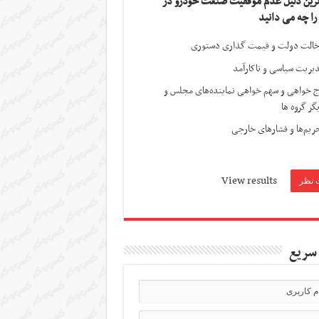
ترین دلیل عدم موفقیت صنعت خودرو در
 را چه می دانید
الت دولت و قیمت گذاری دستوری
یریت سیاسی و ناکارآمد
ج خواهی و سهم خواهی نماینده‌های مجلس و
گر گروه ها
ریم‌ها و فشارهای خارجی
View results
سریع