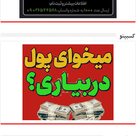
کسبینو