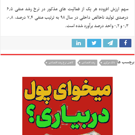
سهم ارزش افزوده هر یک از فعالیت های مذکور در نرخ رشد منفی ۶٫۵
درصدی تولید ناخالص داخلی در سال ۹۸ به ترتیب منفی ۷٫۴ درصد، ۰٫۸،
۰٫۳ و ۰٫۲ واحد درصد برآورد شده است.
برچسب ها
بانک مرکزی
رشد اقتصادی
کاهش نرخ رشد اقتصادی