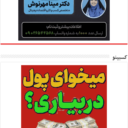
کسبینو