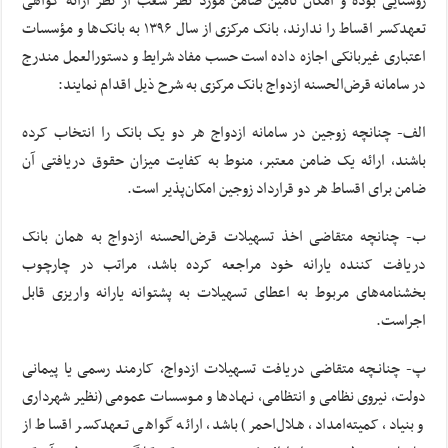
روستایی بوده و امکان تأمین ضامن مورد نظر شعب از نظر ارائه گواهی
تعهدکسر اقساط را ندارند، بانک مرکزی از سال ۱۳۹۶ به بانک‌ها و مؤسسات
اعتباری غیربانکی اجازه داده است حسب مفاد شرایط و دستورالعمل مندرج
در سامانه قرض‌الحسنه ازدواج بانک مرکزی به شرح ذیل اقدام نمایند:
الف- چنانچه زوجین در سامانه ازدواج هر دو یک بانک را انتخاب کرده
باشند، ارائه یک ضامن معتبر، منوط به کفایت میزان حقوق دریافتی آن
ضامن برای اقساط هر دو قرارداد زوجین امکان‌پذیر است.
ب- چنانچه متقاضی اخذ تسهیلات قرض‌الحسنه ازدواج به همان بانک
دریافت کننده یارانه خود مراجعه کرده باشد، مراتب در چارچوب
بخشنامه‌های مربوط به اعطای تسهیلات به پشتوانه یارانه واریزی قابل
اجراست.
پ- چنانـچه متقاضی دریافت ‌تسـهیلات ازدواج، کارمند رسمی ‌یا پیمانی
‌دولت، نیروی نظامی و انتظامی، نـهـادها و مـوسسات عمومی (نظیر شهرداری‌
و بنیاد، کمیته‌امداد، هـلال‌احمر) باشد، ارائه گواهی تـعهدکسر اقساط از