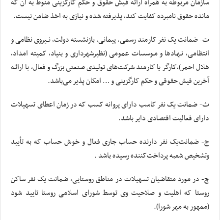
سازمان مربوطه به همراه ارائه فـیش حقوق و حکم کارگزینی منوط به آن که
مانده حقوق نامبرده کفایت کند، پذیرفته شده و نیازی به اخذ ضامن نیست.
ت- ضمانت یک نفر کارمند رسمی، پیمانی، بازنشسته دولت، نــیروی نظامی و
انتظامی، نـهـادها و مـوسسات عمومی (نظیرشهرداری‌ و بنیاد، کمیته امداد،
هلال احمر)،کارگر یا کارمند شرکت‌های تولیدی صنعتی بزرگ و فعال، با ارائـه
آخرین فیش حقوقی و حکم کارگزینی و … امکان پذیر می‌باشد.
ث- ضمانت یک نفر کاسب دارای پروانه کسب که در زمان اعطای تسهیلات
دارای فعالیت اقتصادی دایر باشد.
ج- ضمانت‌یک نفر دارنده حساب جاری فعال و خوش حساب که به تأیید
وتشخیص شعبه پرداخت‌کننده رسیده باشد .
چ- در مورد متقاضیان تسهیلات در مناطق روستایی، ضمانت یک نفر ساکن
روستا که اهلیت و صلاحیت وی توسط شورای اسلامی روستا تایید شود
(ممهور به مهر شورا).