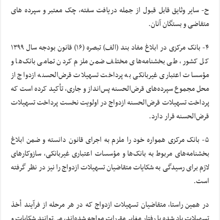
ح- سایر وثایق قابل قبول از جمله دریافت سفته، چک معتبر و سپرده های
متقاضی و بستگان آنان.
۴- بانک مرکزی در ابلاغ مفاد بند (الف) تبصره (۱۶) قانون بودجه سال ۱۳۹۹
کل کشور، طی بخشنامه‌های مختلف ضمن ملزم کردن تمامی بانک‌ها و
مؤسسات اعتباری غیربانکی به پرداخت تسهیلات قرض‌الحسنه ازدواج از
محل مجموع سپرده‌های قرض‌الحسنه پس‌انداز و جاری، تأکید کرده است که
پرداخت تسهیلات قرض‌الحسنه ازدواج در اولویت نخست پرداخت تسهیلات
قرض‌الحسنه قرار دارد.
۵- بانک مرکزی همواره خود را ملزم به اجرای قانون دانسته و ضمن ابلاغ
بخشنامه‌های مربوط به بانک‌ها و مؤسسات اعتباری غیربانکی، سازوکارهای
لازم برای رسیدگی به شکایات متقاضیان تسهیلات ازدواج را نیز در نظر گرفته
است.
در همین راستا، متقاضیان تسهیلات ازدواج که در هر مرحله از فرآیند أخذ
تسهیلات یاد شده با رفتار مغایر مقررات مواجه شده‌اند، می‌توانند شکایات و