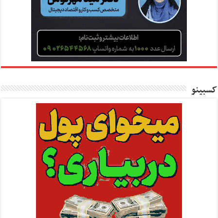
کسبینو