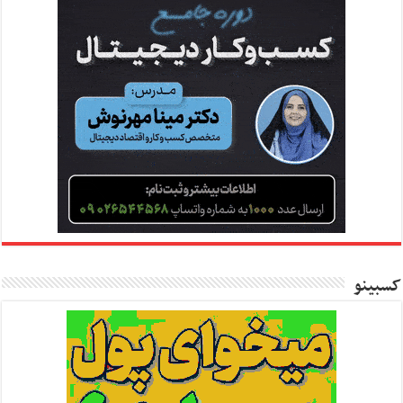
کسبینو