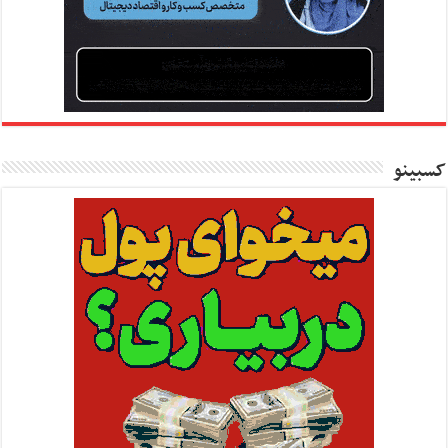
کسبینو