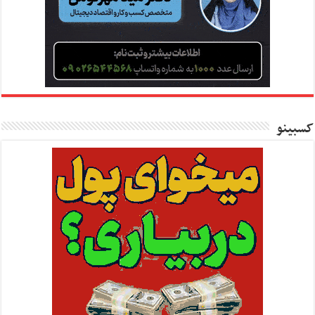
کسبینو