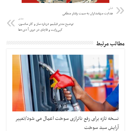
قبلی
هدایت سهامداران به سمت رفتار منطقی
بعدی
توضیح مدیر فیلیمو درباره ساز و کار سانسور،
کپی‌رایت و قاچاق در «وی اُ دی»ها
مطالب مرتبط
نسخه تازه برای رفع ناترازی سوخت اعمال می شود/تغییر
آرایش سبد سوخت