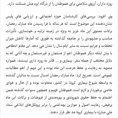
روزه داران، آرزوی سلامتی برای هموطنان را از درگاه ایزد منان مسئلت دارد.
وی افزود: بررسی‌های کارشناسان حوزه اجتماعی و ارزیابی های پلیس
نشان‌دهنده این موضوع است که هر ساله با فرا رسیدن ماه مبارک رمضان،
برکات معنوی این ماه عزیز به ویژه در زمینه تزکیه و خودسازی، تأثیرات
مناسب و مشهودی را بر جامعه گذاشته به طوری که آمارها کاهش میزان
تخلفات و جرایم نسبت به سایر ایام سال را نشان می دهد.این مقام انتظامی
با بیان اینکه دیگر هموطنان اعم از مسلمان و غیرمسلمان و چه آنانی که به
دلایل مختلف از جمله سفر، بیماری و … قادر به روزه داری نیستند، همواره
متعهد به رعایت و حفظ حرمت این ماه بوده و این مهم از اهم مطالبات
عمومی است، تصریح کرد: ماه مبارک رمضان امسال نسبت به سالیان گذشته
به واسطه شیوع بیماری کرونا در کشور، متفاوت بوده و از حال و هوای
خاصی برخوردار و لازم است هموطنان فهیم و همچون سنوات گذشته ضمن
اهتمام به حفظ حقوق شهروندی و بهره‌مندی از فیوضات و برکات این ماه
پرفیض، رعایت اصول و موازین بهداشتی را برابر پروتکل‌های ابلاغی ستاد
ملی مبارزه با بیماری کرونا مد نظر قرار دهند.