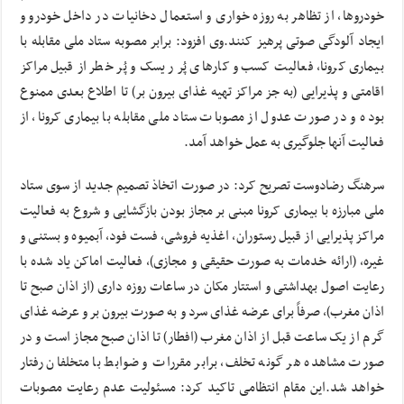
خودروها، از تظاهر به روزه خواری و استعمال دخانیات در داخل خودرو و
ایجاد آلودگی صوتی پرهیز کنند.وی افزود: برابر مصوبه ستاد ملی مقابله با
بیماری کرونا، فعالیت کسب و کارهای پُر ریسک و پُر خطر از قبیل مراکز
اقامتی و پذیرایی (به جز مراکز تهیه غذای بیرون بر) تا اطلاع بعدی ممنوع
بوده و در صورت عدول از مصوبات ستاد ملی مقابله با بیماری کرونا، از
فعالیت آنها جلوگیری به عمل خواهد آمد.
سرهنگ رضادوست تصریح کرد: در صورت اتخاذ تصمیم جدید از سوی ستاد
ملی مبارزه با بیماری کرونا مبنی بر مجاز بودن بازگشایی و شروع به فعالیت
مراکز پذیرایی از قبیل رستوران، اغذیه فروشی، فست فود، آبمیوه و بستنی و
غیره، (ارائه خدمات به صورت حقیقی و مجازی)، فعالیت اماکن یاد شده با
رعایت اصول بهداشتی و استتار مکان در ساعات روزه داری (از اذان صبح تا
اذان مغرب)، صرفاً برای عرضه غذای سرد و به صورت بیرون بر و عرضه غذای
گرم از یک ساعت قبل از اذان مغرب (افطار) تا اذان صبح مجاز است و در
صورت مشاهده هر گونه تخلف، برابر مقررات و ضوابط با متخلفان رفتار
خواهد شد.این مقام انتظامی تاکید کرد: مسئولیت عدم رعایت مصوبات