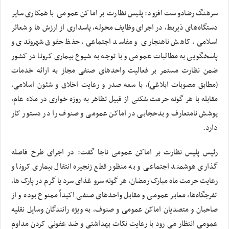
سرهنگ رضادوست افزود: پلیس نظارت بر اماکن عمومی با همکاری سایر
دستگاه‌های ذیربط، در اجرای وظایف محوله، پاسداری از ارزش ها و شعائر
اسلامی، کاهش ناهنجاری و مفاسد اجتماعی، حفظ حقوق شهروندی و
پاسخگویی به مطالبات عمومی و با توجه به شیوع بیماری کرونا در کشور
ضمن نظارت مستمر بر فعالیت واحدهای صنفی مجاز به ارائه خدمات
(مطابق مصوبات ابلاغی)، با سعه صدر و رعایت اخلاق و شئون اسلامی،
مقابله با هر گونه حرمت شکنی از قبیل تظاهر به روزه خواری در ملاء عام،
پوشش نامتعارف و بدحجابی در اماکن عمومی و صنوف را در دستور کار
دارد.
رئیس پلیس نظارت بر اماکن عمومی ناجا گفت: در اجرای طرح فاصله
گذاری هوشمند اجتماعی و به منظور قطع زنجیره انتقال بیماری کرونا و
رعایت حرمت ماه مبارک رمضان، هر گونه سرو غذای سرد یا گرم در پارک ها،
تفرجگاه‌ها، معابر عمومی و مقابل واحدهای صنفی اکیداً ممنوع بوده و از
صاحبان و متصدیان اماکن عمومی و صنوف، به ویژه رانندگان وسایل نقلیه
عمومی انتظار می رود با رعایت نکات بهداشتی و ضد عفونی کردن مداوم