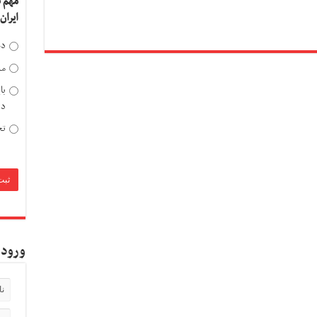
مهم 
ایران
دخ
مد
با
دی
تح
ورود 