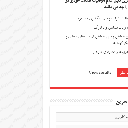
ترین دلیل عدم موفقیت صنعت خودرو در
 را چه می دانید
الت دولت و قیمت گذاری دستوری
یریت سیاسی و ناکارآمد
ج خواهی و سهم خواهی نماینده‌های مجلس و
گر گروه ها
ریم‌ها و فشارهای خارجی
View results
سریع