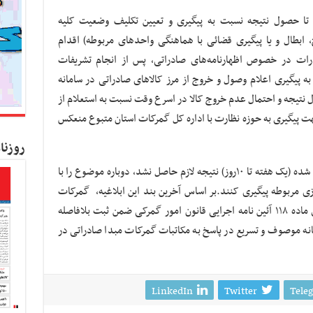
 تا حصول نتیجه نسبت به پیگیری و تعیین تکلیف وضعیت کلیه
 ابطال و یا پیگیری قضائی با هماهنگی واحدهای مربوطه) اقدام
ات در خصوص اظهارنامه‌های صادراتی، پس از انجام تشریفات
یگیری اعلام وصول و خروج از مرز کالاهای صادراتی در سامانه
تیجه و احتمال عدم خروج کالا در اسرع وقت نسبت به استعلام از
 پیگیری به حوزه نظارت با اداره کل گمرکات استان متبوع منعکس
روزنا
در مرحله بعد در صورتی که ظرف مهلت تعیین شده (یک هفته تا ۱۰روز) نتیجه لازم حاصل نشد، دوباره موضوع را با
ی مربوطه پیگیری کنند.بر اساس آخرین بند این ابلاغیه، گمرکات
مرزی پس از وصول کالاهای صادراتی در اجرای ماده ۱۱۸ آئین نامه اجرایی قانون امور گمرکی ضمن ثبت بلافاصله
انه موصوف و تسریع در پاسخ به مکاتبات گمرکات مبدا صادراتی در
LinkedIn
Twitter
Tele