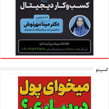
کسبینو