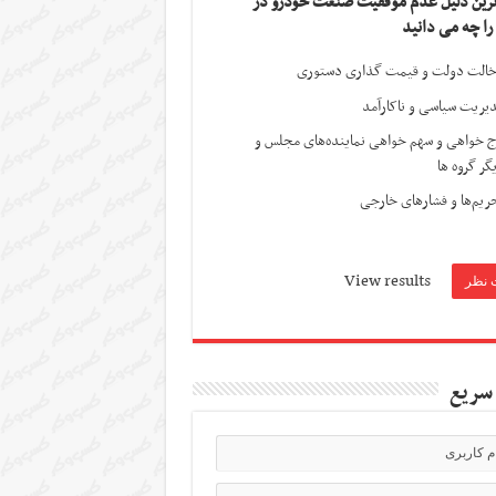
ترین دلیل عدم موفقیت صنعت خودرو در
 را چه می دانید
الت دولت و قیمت گذاری دستوری
یریت سیاسی و ناکارآمد
ج خواهی و سهم خواهی نماینده‌های مجلس و
گر گروه ها
ریم‌ها و فشارهای خارجی
View results
سریع