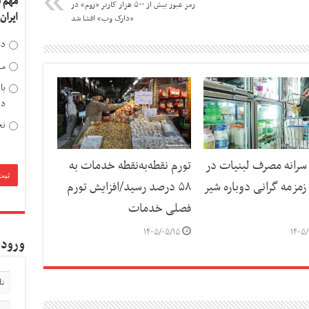
مهم 
رمز عبور بیش از ۵۰۰ هزار کاربر «زوم» در
ایران
«دارک وب» افشا شد
دخ
مد
با
دی
تح
رانه مصرف لبنیات در
تورم نقطه‌به‌نقطه خدمات به
مزمه گرانی دوباره شیر
۵۸ درصد رسید/افزایش تورم
فصلی خدمات
۱۴۰۵/۰۵/۱۵
۱۴۰۵/
ورود 