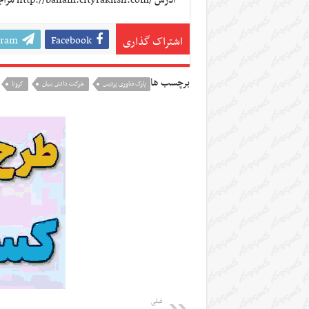
آدرس
http://baham.cityrakhsh.com/
مراج
gram
Facebook
اشتراک گذاری
برچسب ها
پارک فناوری پردیس
شرکت دانش بنیان
کرونا
قبلی