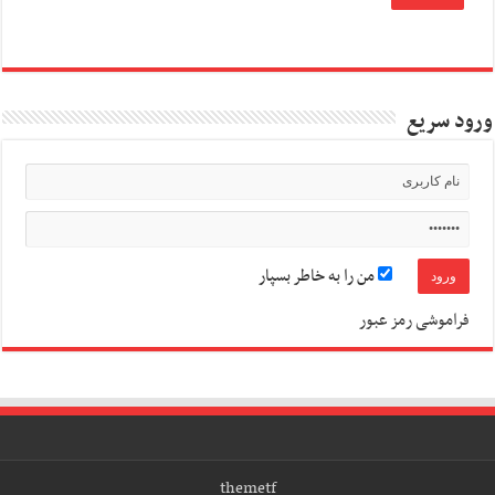
ورود سریع
من را به خاطر بسپار
فراموشی رمز عبور
themetf