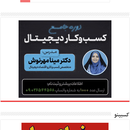
کسبینو