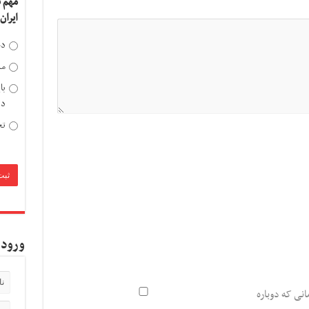
مهم 
ایران
دخ
مد
با
دی
تح
ورود 
انی که دوباره