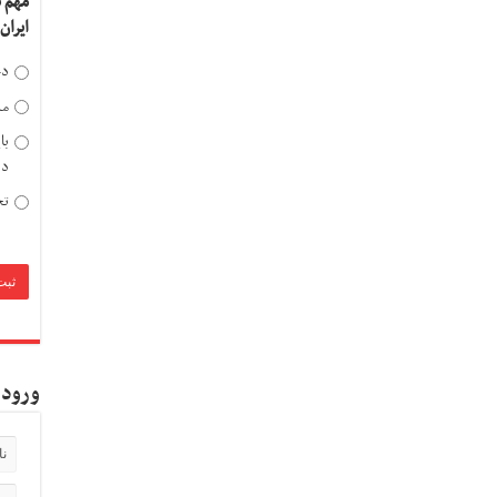
مهم 
ایران
دخ
مد
با
دی
تح
ورود 