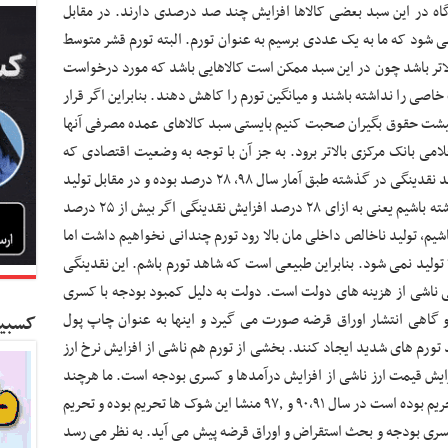
اه در این سبد بعضی کالاها افزایش چند صد درصدی دارند. در مقابل
ی شود که ما به یک عددی برسیم به عنوان تورم. البته تورم قشر متوسط
تر باشد چون در این سبد ممکن است کالاهایی باشد که مورد درخواست
خاصی را نداشته باشند و میانگین تورم را کاهش دهند. بنابراین اگر قرار
 معیشت حقوق بگیران صحبت کنیم بایستی سبد کالاهای عمده مصرفی آنها
می بانک مرکزی بالاتر برود. به جز آن با توجه به وضعیت اقتصادی که
داریم به هر حال تولید نقدینگی اتفاق می افتد. تولید نقدینگی در گذشته طبق آمار سال ۹۸، ۲۸ درصد بوده و در مقابل تولید
۲۸ درصدی نقدینگی، ما بایستی تولید واقعی نیز داشته باشیم یعنی به ازای ۲۸ درصد افزایش نقدینگی اگر بیش از ۲۵ درصد
اشیم، تولید ناخالص داخلی مان بالا رود تورم چندانی نخواهیم داشت اما
تولید نمی شود. بنابراین طبیعی است که شاهد تورم باشم. این نقدینگی
 ناشی از هزینه های دولت است. دولت به دلیل کمبود بودجه با کسری
و گاهی انتشار اوراق قرضه صورت می گیرد و اینها به عنوان چاپ پول
کسبین
 تورم های شدید ایجاد کنند. بخشی از تورم هم ناشی از افزایش نرخ ارز
زایش قیمت ارز ناشی از افزایش درآمدها و کسری بودجه است. ما هرچند
سال دچار تورمی می شویم و نیرو محرکه این تورم تحریم بوده است در سال ۹۰،۹۱ و ۹۷٫ منشا این شوک ها تحریم بوده و تحریم
ری بودجه و بحث استقراض و اوراق قرضه پیش می آید. به نظر می رسد