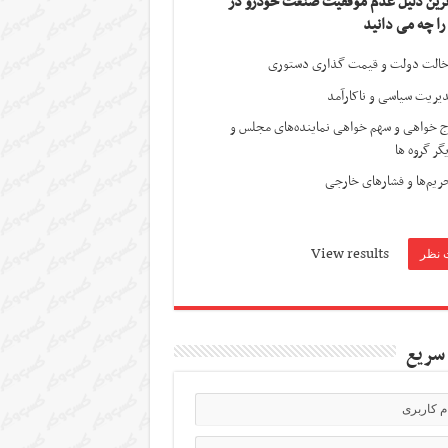
ترین دلیل عدم موفقیت صنعت خودرو در
 را چه می دانید
الت دولت و قیمت گذاری دستوری
یریت سیاسی و ناکارآمد
ج خواهی و سهم خواهی نماینده‌های مجلس و
گر گروه ها
ریم‌ها و فشارهای خارجی
View results
سریع