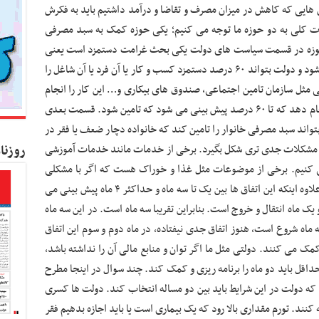
ش هایی که کاهش در میزان مصرف و تقاضا و درآمد داشتیم باید به فکرش
ت کلی به دو حوزه ما توجه می کنیم؛ یکی حوزه کمک به سبد مصرفی
ن حوزه در قسمت سیاست های دولت یکی بحث غرامت دستمزد است یعنی
دستمزد از دست رفته که حدود ۶۰ درصد آن تامین شود و دولت بتواند ۶۰ درصد دستمزد کسب و کار یا آن فرد یا آن شاغل را
دهایی مثل سازمان تامین اجتماعی، صندوق های بیکاری و… این کار را انجام
بدهند یا دولت از محلی که می تواند این کار را انجام دهد که تا ۶۰ درصد پیش بینی می شود که تامین شود. قسمت بعدی
دولت باید بتواند سبد مصرفی خانوار را تامین کند که خانواده دچار ضعف یا فقر در
روزنا
 مشکلات جدی تری شکل بگیرد. برخی از خدمات مانند خدمات آموزشی
ی کنیم. برخی از موضوعات مثل غذا و خوراک هست که اگر با مشکلی
مواجه شده باید بتوانیم برای مردم تامین کنیم. به علاوه اینکه این اتفاق ها بین یک تا سه ماه و حداکثر ۴ ماه پیش بینی می
یک ماه انتقال و خروج است. بنابراین تقریبا سه ماه است. در این سه ماه
 ماه شروع است، هنوز اتفاق جدی نیفتاده، در ماه دوم و سوم این اتفاق
ها بین دو تا ۴ ماه دخالت و کمک می کنند. دولتی مثل ما اگر توان و منابع مالی آن را نداشته باشد،
 حداقل باید دو ماه را برنامه ریزی و کمک کند. چند سوال در اینجا مطرح
 که دولت در این شرایط باید بین دو مساله انتخاب کند. دولت ها کسری
 کنند. تورم مقداری بالا رود که یک بیماری است یا باید اجازه بدهیم فقر