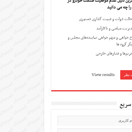
ترین دلیل عدم موفقیت صنعت خودرو در
 را چه می دانید
الت دولت و قیمت گذاری دستوری
یریت سیاسی و ناکارآمد
ج خواهی و سهم خواهی نماینده‌های مجلس و
گر گروه ها
ریم‌ها و فشارهای خارجی
View results
سریع