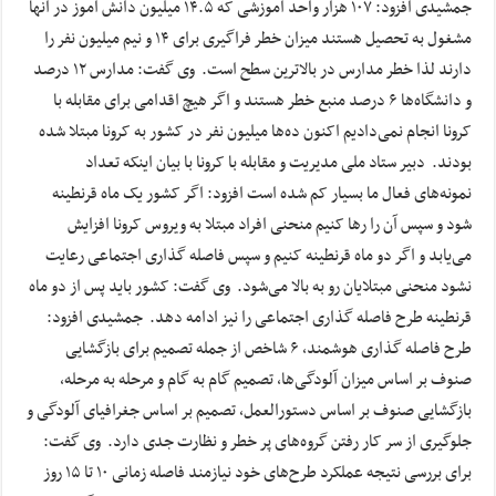
جمشیدی افزود: ۱۰۷ هزار واحد آموزشی که ۱۴.۵ میلیون دانش آموز در آنها
مشغول به تحصیل هستند میزان خطر فراگیری برای ۱۴ و نیم میلیون نفر را
دارند لذا خطر مدارس در بالاترین سطح است. وی گفت: مدارس ۱۲ درصد
و دانشگاه‌ها ۶ درصد منبع خطر هستند و اگر هیچ اقدامی برای مقابله با
کرونا انجام نمی‌دادیم اکنون ده‌ها میلیون نفر در کشور به کرونا مبتلا شده
بودند. دبیر ستاد ملی مدیریت و مقابله با کرونا با بیان اینکه تعداد
نمونه‌های فعال ما بسیار کم شده است افزود: اگر کشور یک ماه قرنطینه
شود و سپس آن را رها کنیم منحنی افراد مبتلا به ویروس کرونا افزایش
می‌یابد و اگر دو ماه قرنطینه کنیم و سپس فاصله گذاری اجتماعی رعایت
نشود منحنی مبتلایان رو به بالا می‌شود. وی گفت: کشور باید پس از دو ماه
قرنطینه طرح فاصله گذاری اجتماعی را نیز ادامه دهد. جمشیدی افزود:
طرح فاصله گذاری هوشمند، ۶ شاخص از جمله تصمیم برای بازگشایی
صنوف بر اساس میزان آلودگی‌ها، تصمیم گام به گام و مرحله به مرحله،
بازگشایی صنوف بر اساس دستورالعمل، تصمیم بر اساس جغرافیای آلودگی و
جلوگیری از سر کار رفتن گروه‌های پر خطر و نظارت جدی دارد. وی گفت:
برای بررسی نتیجه عملکرد طرح‌های خود نیازمند فاصله زمانی ۱۰ تا ۱۵ روز