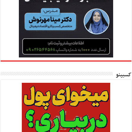
کسبینو