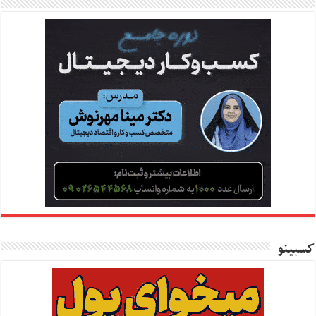
کسبینو