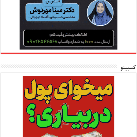
کسبینو