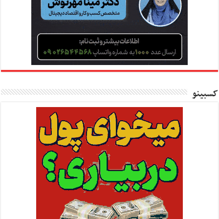
کسبینو