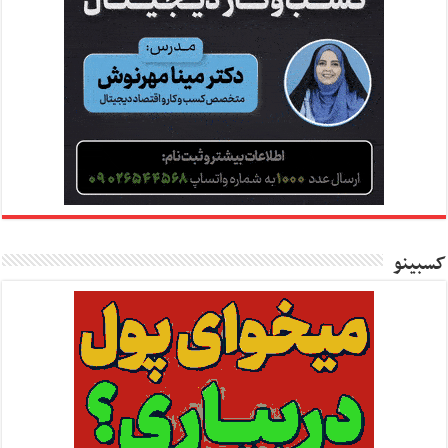
کسبینو