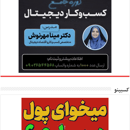
کسبینو