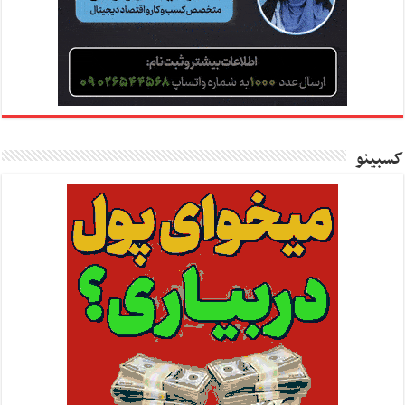
کسبینو