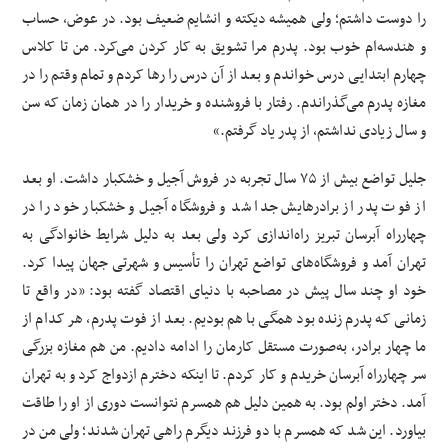
را دوست داشتم؛ ولی همیشه دیکته و انشایم ضعیف بود. در عوض، حساب
و هندسه‌ام خوب بود. پدرم مرا تشویق به کار کردن می‌کرد. من تا کلاس
چهارم ابتدایی درس خواندم و بعد از آن درس را رها کردم و تمام وقتم را در
مغازه پدرم می‌گذراندم. رفتار با فروشنده و خریدار را در همان زمان که سن
و سال زیادی نداشتم، از پدر یاد گرفتم.»
جلیل تواضع بیش از ۷۵ سال تجربه در فروش آجیل و خشکبار داشت. او بعد
از فوت پدر از برادرهایش جدا شد و فروشگاه آجیل و خشکبار خود را در
چهارراه آبرسان تبریز راه‌اندازی کرد ولی بعد به دلیل شرایط خانوادگی به
تهران آمد و فروشگاه‌های تواضع تهران را تأسیس و شهرتی جهان پیدا کرد.
خود او چند سال پیش در مصاحبه با دنیای اقتصاد گفته بود: «در واقع تا
زمانی که پدرم زنده بود همگی با هم بودیم. بعد از فوت پدرم، هر کدام از
ما چهار برادر، به‌صورت مستقل کارمان را ادامه دادیم. من هم مغازه بزرگی
سر چهارراه آبرسان خریدم و کار کردم. تا اینکه دخترم ازدواج کرد و به تهران
آمد. دختر اولم بود. به همین دلیل هم همسرم نتوانست دوری از او را طاقت
بیاورد. این شد که همسرم با دو فرزند دیگرم راهی تهران شدند؛ ولی من در