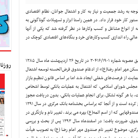
توجه به رشد جمعیت و نیاز به کار و اشتغال جوانان، نظام اقتصادی
ستور کار خود قرار داد. در همین راستا ابزار و تسهیلات گوناگونی به
از انواع مشاغل و کسب وکارها در نظر گرفته شد که یکی از آنها
مالیِ راه اندازی کسب وکارهای خرد و بنگاه‌های اقتصادی کوچک در
بر اساس اعلام سایت رسمی این صندوق؛ “مطابق مصوبه‌ شماره‌ ۳۰۴۱۶/۱۹۰۱ در تاریخ ۲۶ اردیبهشت ماه سال ۱۳۸۵
روزنا
کن مهر امام رضا(ع)» از ادغام صندوق قرض‌الحسنه‌ توسعه‌ اشتغال
یت از فرصت‌های شغلی ایجاد شد اما بر اساس قانون تنظیم بازار
یر متشکل پولی مصوب ۲۲ دی ماه سال ۱۳۸۳ مجلس شورای اسلامی، که اشتغال به عملیات بانکی توسط اشخاص
 با هر گونه تشکل، برای انجام عملیات بانکی، بدون دریافت مجوز
از بانک مرکزی جمهوری اسلامی ایران را ممنوع کرده است و از آنجا که براساس بخشنامه بانک مرکزی در سال ۱۳۹۱
ق‏هایی که از اسم ائمه(ع) بهره می برند، تغییر نام و بازنگری در
نحوه پرداخت و جامعه هدف مورد حمایت صندوق، ضرورت یافت؛ در اسفندماه سال ۱۳۹۳ پس از بحث و بررسی
مرکزی، موضوع تغییر نام صندوق مهر امام رضا (ع) به تصویب هیأت